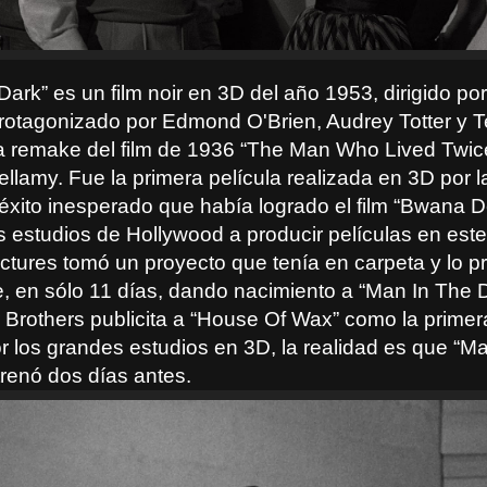
Dark” es un film noir en 3D del año 1953, dirigido po
rotagonizado por Edmond O'Brien, Audrey Totter y 
la remake del film de 1936 “The Man Who Lived Twice”
ellamy. Fue la primera película realizada en 3D por 
 éxito inesperado que había logrado el film “Bwana D
s estudios de Hollywood a producir películas en este
ctures tomó un proyecto que tenía en carpeta y lo p
, en sólo 11 días, dando nacimiento a “Man In The D
 Brothers publicita a “House Of Wax” como la primer
or los grandes estudios en 3D, la realidad es que “M
trenó dos días antes.