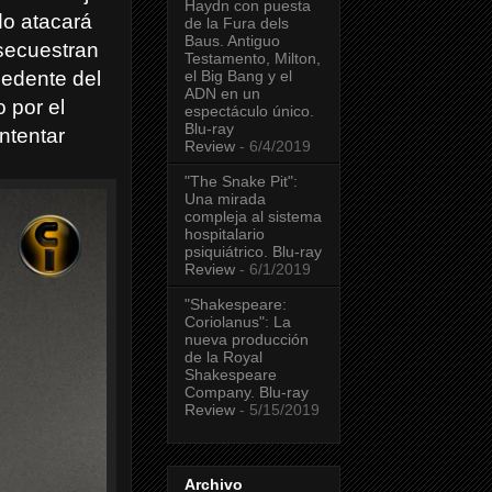
Haydn con puesta
do atacará
de la Fura dels
Baus. Antiguo
secuestran
Testamento, Milton,
el Big Bang y el
cedente del
ADN en un
 por el
espectáculo único.
Blu-ray
ntentar
Review
- 6/4/2019
"The Snake Pit":
Una mirada
compleja al sistema
hospitalario
psiquiátrico. Blu-ray
Review
- 6/1/2019
"Shakespeare:
Coriolanus": La
nueva producción
de la Royal
Shakespeare
Company. Blu-ray
Review
- 5/15/2019
Archivo