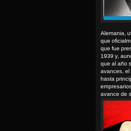
Alemania, ut
que oficialm
que fue pre
1939 y, aunq
que al año 
avances, el
hasta princi
empresarios 
avance de su