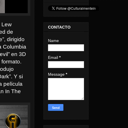
r Lew
CONTACTO
Ted de
, dirigido
Name
la Columbia
evil” en 3D
Email
*
 formato.
rodujo
Message
*
ark”. Y si
a película
an In The