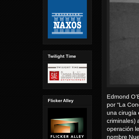
Twilight Time
Edmond O’B
Flicker Alley
por “La Con
una cirugía
criminales)
operación l
nombre Nue