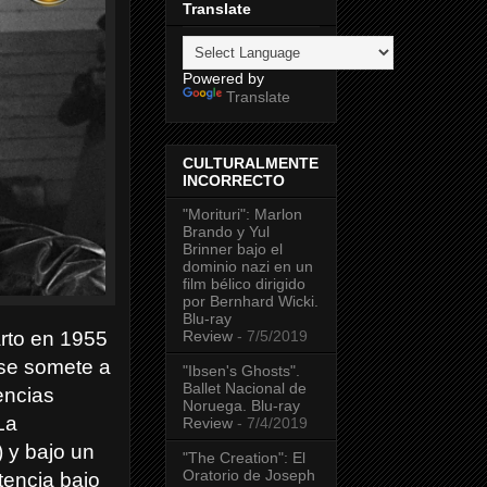
Translate
Powered by
Translate
CULTURALMENTE
INCORRECTO
"Morituri": Marlon
Brando y Yul
Brinner bajo el
dominio nazi en un
film bélico dirigido
por Bernhard Wicki.
Blu-ray
Review
- 7/5/2019
rto en 1955
 se somete a
"Ibsen's Ghosts".
Ballet Nacional de
encias
Noruega. Blu-ray
La
Review
- 7/4/2019
 y bajo un
"The Creation": El
Oratorio de Joseph
encia bajo