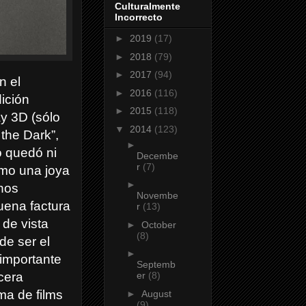
Culturalmente
Incorrecto
►
2019
(17)
►
2018
(79)
►
2017
(94)
n el
►
2016
(116)
ición
►
2015
(118)
ay 3D (sólo
▼
2014
(123)
the Dark”,
►
o quedó ni
Decembe
r
(7)
omo una joya
►
unos
Novembe
uena factura
r
(13)
 de vista
►
October
(8)
de ser el
►
 importante
Septemb
cera
er
(8)
ma de films
►
August
(9)