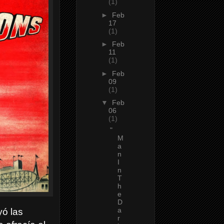
(1)
►
Feb
17
(1)
►
Feb
11
(1)
►
Feb
09
(1)
▼
Feb
06
(1)
"
M
a
n
I
n
T
h
e
D
a
yó las
r