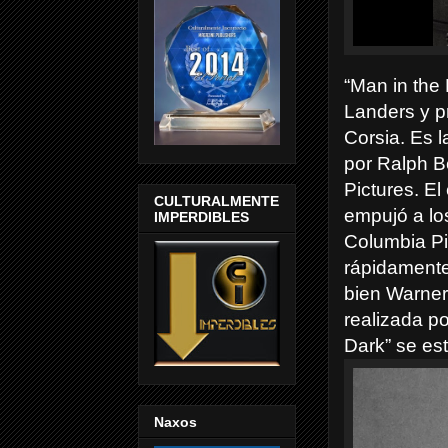
“Man in the 
Landers y p
Corsia. Es 
por Ralph B
Pictures. El
CULTURALMENTE
empujó a lo
IMPERDIBLES
Columbia Pi
rápidamente
bien Warner
realizada p
Dark” se es
Naxos