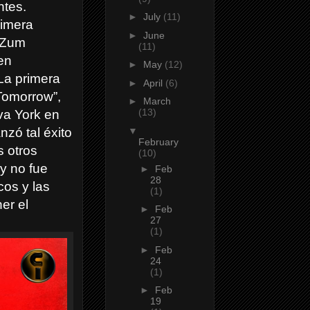
ntes.
►
July
(11)
rimera
►
June
 “Zum
(11)
en
►
May
(12)
 La primera
►
April
(6)
 Tomorrow”,
►
March
(13)
va York en
▼
nzó tal éxito
February
 otros
(10)
y no fue
►
Feb
28
cos y las
(1)
er el
►
Feb
27
(1)
►
Feb
24
(1)
►
Feb
19