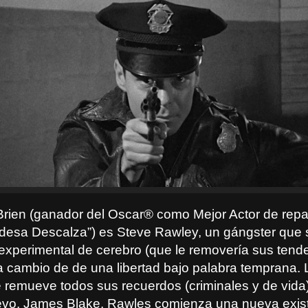
rien (ganador del Oscar
®
como Mejor Actor de repa
desa Descalza”) es Steve Rawley, un gángster que
 experimental de cerebro (que le removería sus tend
 a cambio de de una libertad bajo palabra temprana. 
e remueve todos sus recuerdos (criminales y de vida)
vo, James Blake, Rawles comienza una nueva exist