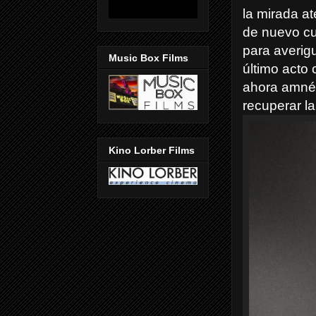
la mirada a
de nuevo cu
para averig
Music Box Films
último acto 
ahora amnés
recuperar l
Kino Lorber Films