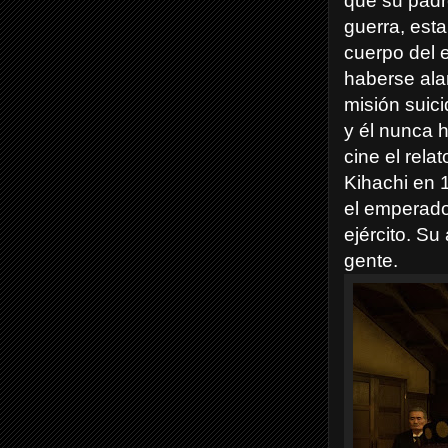
que su padre
guerra, est
cuerpo del e
haberse ala
misión suic
y él nunca h
cine el rela
Kihachi en 
el emperador
ejército. Su
gente.