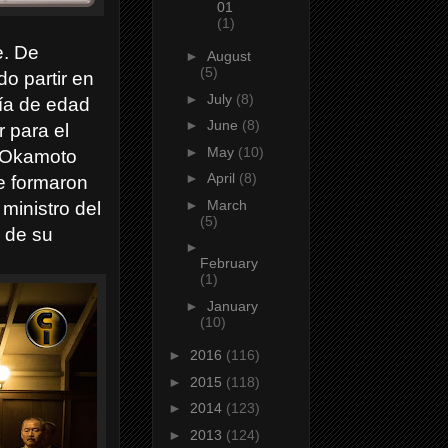
01
(1)
e. De
►
August
(5)
o partir en
►
July
(8)
ría de edad
►
June
(8)
 para el
►
May
(10)
la Okamoto
►
April
(8)
ue formaron
►
March
ministro del
(5)
y de su
►
February
(1)
►
January
(10)
►
2016
(116)
►
2015
(118)
►
2014
(123)
►
2013
(124)