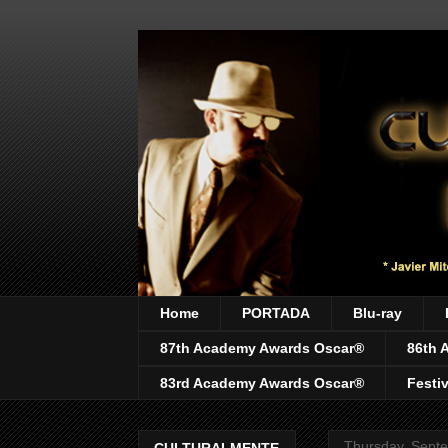
Home
PORTADA
Blu-ray
87th Academy Awards Oscar®
86th 
83rd Academy Awards Oscar®
Festi
Thursday, Sept
CULTURALMENTE