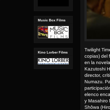
Music Box Films
Twilight Tim
Kino Lorber Films
copias) del
en la novela
Kazutoshi H
director, cr
Numazu. Para
participaci
elenco enc
y Masahiro 
Shôwa (Hiroh