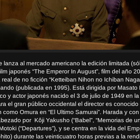
e lanza al mercado americano la edición limitada (s
 film japonés “The Emperor In August”, film del año 
 real de no ficción “Ketteiban Nihon no Ichiban Naga
ando (publicada en 1995). Está dirigida por Masato
ítico y actor japonés nacido el 3 de julio de 1949 en l
 el gran público occidental el director es conocido
ón como Omura en “El Ultimo Samurai”. Harada y con
abezado por
Kôji Yakusho (“Babel”, “Memorias de u
Motoki (“Departures”), y se centra en la vida del Em
ito) durante las veinticuatro horas previas a la rendi