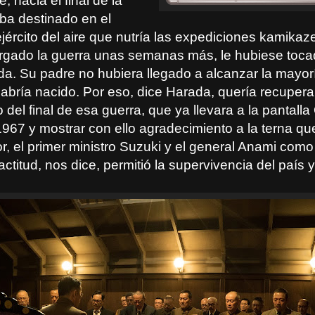
, hacia el final de la
aba destinado en el
jército del aire que nutría las expediciones kamikaz
rgado la guerra unas semanas más, le hubiese tocad
ida. Su padre no hubiera llegado a alcanzar la mayo
abría nacido. Por eso, dice Harada, quería recuperar
to del final de esa guerra, que ya llevara a la pantal
1967 y mostrar con ello agradecimiento a la terna q
, el primer ministro Suzuki y el general Anami como 
 actitud, nos dice, permitió la supervivencia del país 