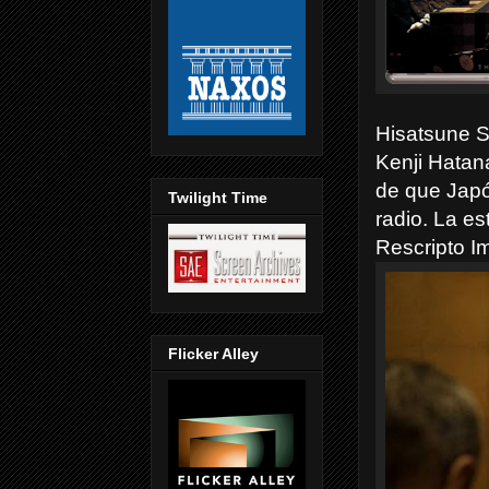
Hisatsune S
Kenji Hatana
de que Japó
Twilight Time
radio. La es
Rescripto Im
Flicker Alley