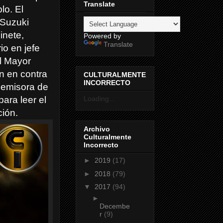
Translate
lo. El
 Suzuki
inete,
Powered by
Translate
io en jefe
l Mayor
án en contra
CULTURALMENTE
INCORRECTO
 emisora de
Loading...
para leer el
ción.
Archivo
Culturalmente
Incorrecto
►
2019
(17)
►
2018
(79)
▼
2017
(94)
►
Decembe
r
(9)