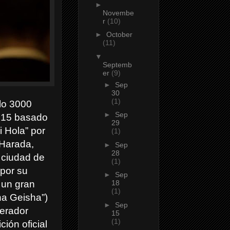
►
Novembe
r
(10)
►
October
(11)
▼
Septemb
er
(9)
►
Sep
30
(1)
ólo 3000
►
Sep
2015 basado
29
i Hola” por
(1)
 Harada,
►
Sep
28
a ciudad de
(1)
 por su
►
Sep
 un gran
18
(1)
na Geisha”)
►
Sep
perador
15
(1)
ción oficial