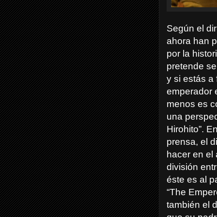
Según el di
ahora han pe
por la histor
pretende ser
y si estás a
emperador e
menos es c
una perspec
Hirohito”. E
prensa, el d
hacer en el
división ent
éste es al p
“The Empero
también el 