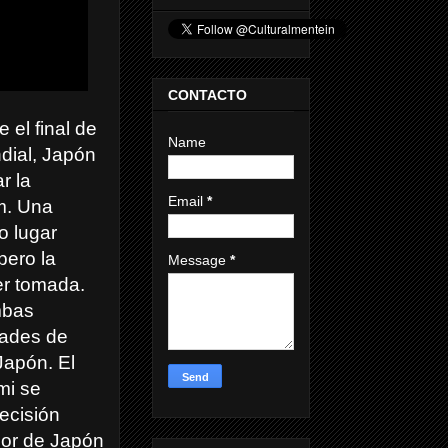
CONTACTO
 el final de
Name
dial, Japón
r la
Email
*
m. Una
o lugar
pero la
Message
*
er tomada.
mbas
dades de
Japón. El
mi se
ecisión
or de Japón