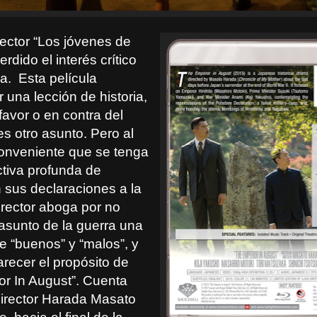
rector “Los jóvenes de
rdido el interés crítico
ia.
Esta película
 una lección de historia,
 favor o en contra del
s otro asunto. Pero al
onveniente que se tenga
tiva profunda de
n sus declaraciones a la
irector aboga por no
 asunto de la guerra una
re “buenos” y “malos”, y
arecer el propósito de
r In August”. Cuenta
director Harada Masato