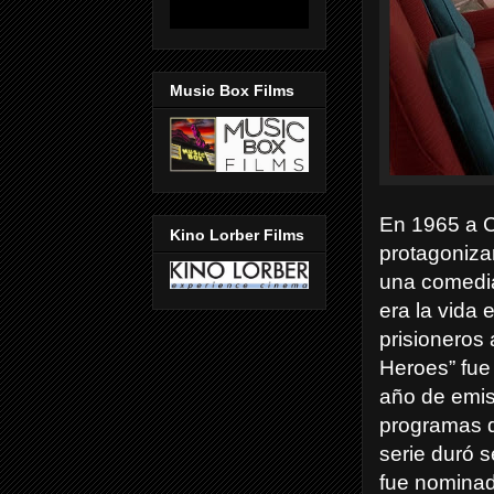
Music Box Films
En 1965 a C
Kino Lorber Films
protagonizar
una comedia
era la vida
prisioneros
Heroes” fue 
año de emis
programas d
serie duró 
fue nomina