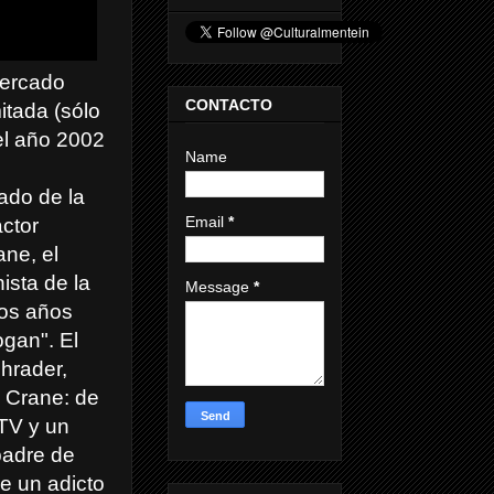
mercado
CONTACTO
itada (sólo
del año 2002
Name
ado de la
Email
*
ctor
ne, el
ista de la
Message
*
los años
gan". El
chrader,
e Crane: de
 TV y un
padre de
he un adicto