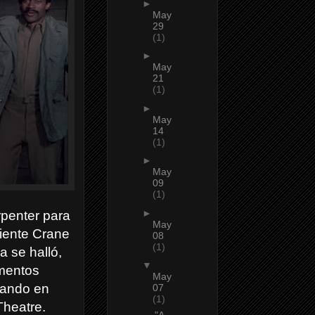
►
May
29
(1)
►
May
21
(1)
►
May
14
(1)
►
May
09
(1)
►
rpenter para
May
uiente Crane
08
(1)
 se halló,
▼
amentos
May
uando en
07
(1)
Theatre.