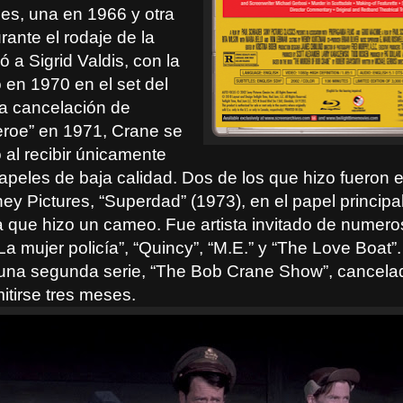
es, una en 1966 y otra
ante el rodaje de la
ó a Sigrid Valdis, con la
 en 1970 en el set del
la cancelación de
roe” en 1971, Crane se
o al recibir únicamente
apeles de baja calidad. Dos de los que hizo fueron e
ey Pictures, “Superdad” (1973), en el papel principal
la que hizo un cameo. Fue artista invitado de numer
“La mujer policía”, “Quincy”, “M.E.” y “The Love Boat
una segunda serie, “The Bob Crane Show”, cancelad
itirse tres meses.