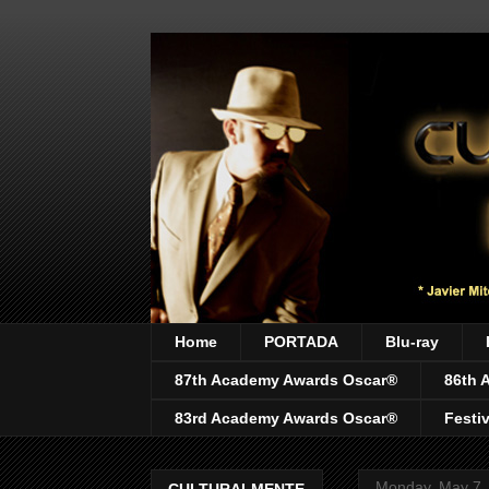
Home
PORTADA
Blu-ray
87th Academy Awards Oscar®
86th 
83rd Academy Awards Oscar®
Festi
Monday, May 7,
CULTURALMENTE