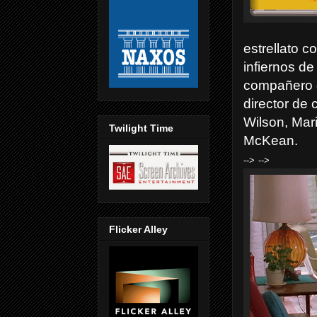
estrellato 
infiernos de
compañero d
director de 
Wilson, Mari
Twilight Time
McKean.
-->
-->
Flicker Alley