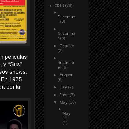
▼
2018
(79)
►
Decembe
r
(3)
►
Novembe
r
(3)
►
October
(2)
n películas
►
Septemb
, y “Gus”
er
(6)
osos shows,
►
August
”. En 1975
(6)
a por la
►
July
(7)
►
June
(7)
▼
May
(10)
►
May
30
(1)