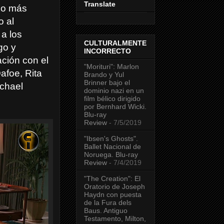
Translate
exo más
o al
 a los
CULTURALMENTE
go y
INCORRECTO
ción con el
"Morituri": Marlon
afoe, Rita
Brando y Yul
Brinner bajo el
ichael
dominio nazi en un
film bélico dirigido
por Bernhard Wicki.
Blu-ray
Review
- 7/5/2019
"Ibsen's Ghosts".
Ballet Nacional de
Noruega. Blu-ray
Review
- 7/4/2019
"The Creation": El
Oratorio de Joseph
Haydn con puesta
de la Fura dels
Baus. Antiguo
Testamento, Milton,