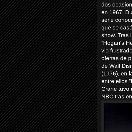
dos ocasion
en 1967. Dur
serie conoci
que se casó
show. Tras 
“Hogan's He
vio frustrad
ofertas de p
de Walt Disn
(1976), en 
entre ellos 
Crane tuvo 
NBC tras em