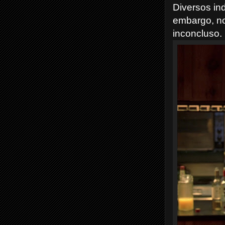
Diversos ind
embargo, no
inconcluso.