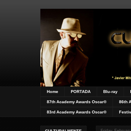
Home
PORTADA
Blu-ray
87th Academy Awards Oscar®
86th 
83rd Academy Awards Oscar®
Festi
Friday, Februar
CULTURALMENTE