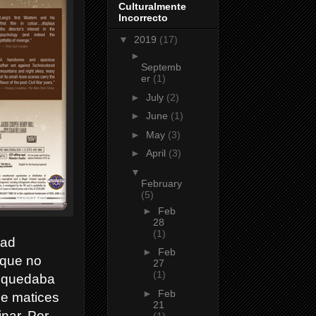
Culturalmente
Incorrecto
▼
2019
(17)
►
Septemb
er
(1)
►
July
(2)
►
June
(1)
►
May
(3)
►
April
(3)
▼
February
(5)
►
Feb
28
(1)
dad
►
Feb
o que no
27
(1)
e quedaba
►
Feb
de matices
21
nar. Por
(1)