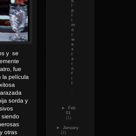
E
l
p
r
i
m
e
r
w
e
s
os y se
t
e
evemente
r
atro, fue
n
f
 la película
i
l
xitosa
.
mbarazada
.
.
ija sorda y
►
Feb
sivos
01
, siendo
(1)
umerosas
►
January
y otras
(2)