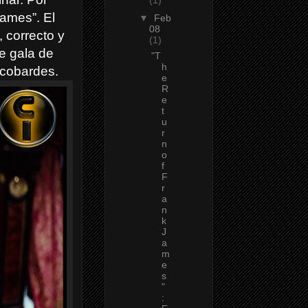
James”. El
▼
Feb
08
 correcto y
(1)
e gala de
"T
h
 cobardes.
e
R
e
t
u
r
n
o
f
F
r
a
n
k
J
a
m
e
s
"
: