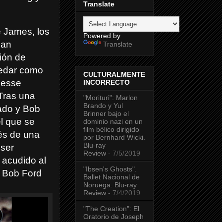
Translate
e James, los
Powered by
han
Translate
ión de
uedar como
CULTURALMENTE
Jesse
INCORRECTO
Tras una
"Morituri": Marlon
Brando y Yul
rado y Bob
Brinner bajo el
el que se
dominio nazi en un
film bélico dirigido
ués de una
por Bernhard Wicki.
Blu-ray
 ser
Review
- 7/5/2019
 acudido al
"Ibsen's Ghosts".
s Bob Ford
Ballet Nacional de
Noruega. Blu-ray
Review
- 7/4/2019
"The Creation": El
Oratorio de Joseph