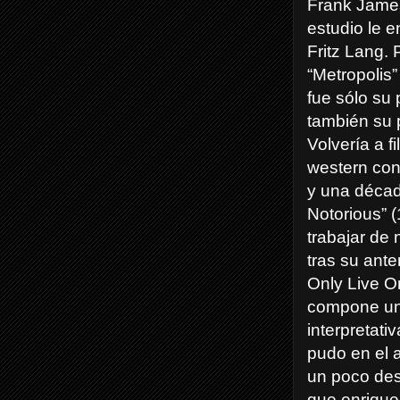
Frank Jame
estudio le e
Fritz Lang. 
“Metropolis”
fue sólo su 
también su p
Volvería a f
western con
y una déca
Notorious” 
trabajar de
tras su ante
Only Live On
compone un 
interpretati
pudo en el 
un poco des
que enrique