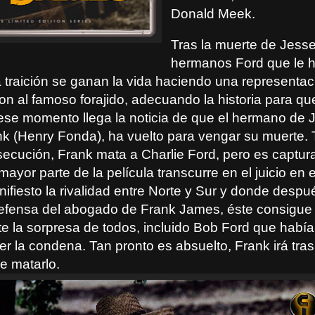
Donald Meek.
Tras la muerte de Jess
hermanos Ford que le 
 traición se ganan la vida haciendo una representac
n al famoso forajido, adecuando la historia para q
ese momento llega la noticia de que el hermano de 
k (Henry Fonda), ha vuelto para vengar su muerte. 
secución, Frank mata a Charlie Ford, pero es captu
ayor parte de la película transcurre en el juicio en 
ifiesto la rivalidad entre Norte y Sur y donde desp
defensa del abogado de Frank James, éste consigue
te la sorpresa de todos, incluido Bob Ford que había
ver la condena. Tan pronto es absuelto, Frank irá tra
de matarlo.