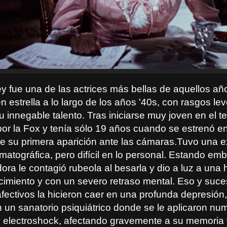
y fue una de las actrices más bellas de aquellos añ
en estrella a lo largo de los años '40s, con rasgos l
u innegable talento. Tras iniciarse muy joven en el te
or la Fox y tenía sólo 19 años cuando se estrenó en
e su primera aparición ante las cámaras.Tuvo una e
matográfica, pero difícil en lo personal. Estando e
ra le contagió rubeola al besarla y dio a luz a una h
cimiento y con un severo retraso mental. Eso y suce
fectivos la hicieron caer en una profunda depresión
n un sanatorio psiquiátrico donde se le aplicaron n
 electroshock, afectando gravemente a su memoria 