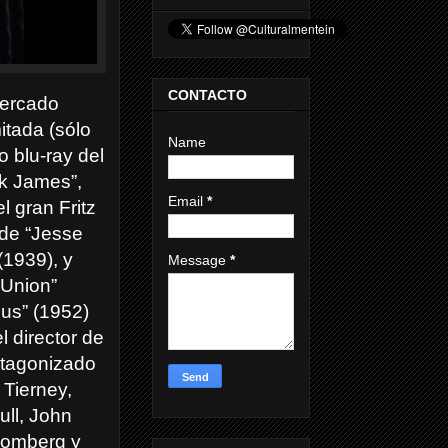
CONTACTO
mercado
itada (sólo
Name
o blu-ray del
nk James”,
Email
*
l gran Fritz
de “Jesse
(1939), y
Message
*
 Union”
us” (1952)
l director de
otagonizado
Tierney,
ull, John
romberg y