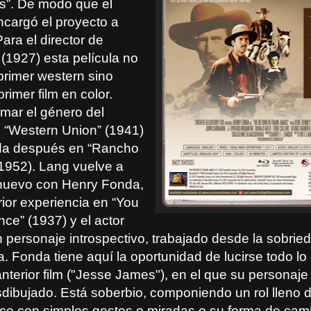
s”. De modo que el
ncargó el proyecto a
Para el director de
 (1927) esta película no
primer western sino
rimer film en color.
ilmar el género del
 “Western Union” (1941)
da después en “Rancho
(1952). Lang vuelve a
 nuevo con Henry Fonda,
rior experiencia en “You
ce” (1937) y el actor
personaje introspectivo, trabajado desde la sobrie
va. Fonda tiene aquí la oportunidad de lucirse todo l
anterior film ("Jesse James"), en el que su personaj
dibujado. Está soberbio, componiendo un rol lleno 
ce con simples gestos o miradas o su forma de cami