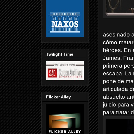
asesinado a
cómo mataro
héroes. En 
Twilight Time
James, Fran
primera per
escapa. La m
pone de man
articulada 
absuelto an
Flicker Alley
juicio para 
para tratar 