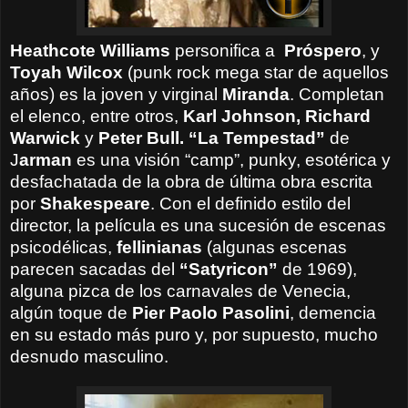
Heathcote Williams
personifica a
Próspero
, y
Toyah Wilcox
(punk rock mega star de aquellos
años) es la joven y virginal
Miranda
. Completan
el elenco, entre otros,
Karl Johnson, Richard
Warwick
y
Peter Bull.
“La Tempestad”
de
J
arman
es una visión “camp”, punky, esotérica y
desfachatada de la obra de última obra escrita
por
Shakespeare
. Con el definido estilo del
director, la película es una sucesión de escenas
psicodélicas,
fellinianas
(algunas escenas
parecen sacadas del
“Satyricon”
de 1969),
alguna pizca de los carnavales de Venecia,
algún toque de
Pier Paolo Pasolini
, demencia
en su estado más puro y, por supuesto, mucho
desnudo masculino.