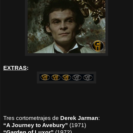
EXTRAS
:
Tres cortometrajes de
Derek Jarman
:
“A Journey to Avebury”
(1971)
“Garden of Luxor”
(1972)