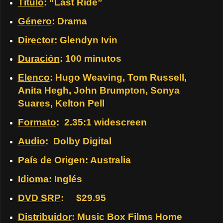
Título
: “Last Ride”
Género
: Drama
Director
: Glendyn Ivin
Duración
: 100 minutos
Elenco
: Hugo Weaving, Tom Russell,
Anita Hegh, John Brumpton, Sonya
Suares, Kelton Pell
Formato
: 2.35:1 widescreen
Audio
: Dolby Digital
País de Origen
: Australia
Idioma
: Inglés
DVD SRP
: $29.95
Distribuidor
: Music Box Films Home