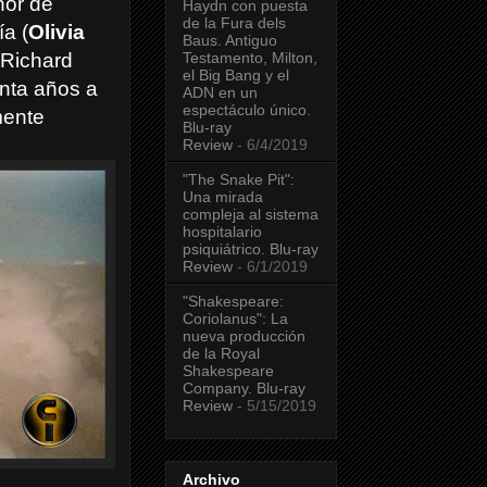
nor de
Haydn con puesta
de la Fura dels
a (
Olivia
Baus. Antiguo
Testamento, Milton,
. Richard
el Big Bang y el
nta años a
ADN en un
espectáculo único.
mente
Blu-ray
Review
- 6/4/2019
"The Snake Pit":
Una mirada
compleja al sistema
hospitalario
psiquiátrico. Blu-ray
Review
- 6/1/2019
"Shakespeare:
Coriolanus": La
nueva producción
de la Royal
Shakespeare
Company. Blu-ray
Review
- 5/15/2019
Archivo