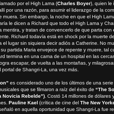
llamado por el High Lama (
Charles Boyer
), quien le
allí por una razón, para asumir el liderazgo de la c
e muera. Sin embargo, la noche en que el High Lam
ría le dicen a Richard que todo el High Lama y Cha
 mentira, y tratan de convencerlo de que parta con 
nte. Richard todavía está en shock por la muerte de
 el lugar sin siquiera decir adiós a Catherine. No 
su partida Maria envejece de repente y muere, tal c
ard termina en una cama de un hospital en las cerca
ogra escapar, de vuelta a las montañas, y milagros
l portal de Shangri-La, una vez más.
zon”
es considerado uno de los últimos de una serie
musicales que se filmaron a raíz del éxito de
“The So
a Novicia Rebelde”)
. Costó 14 millones de dólares
nes.
Pauline Kael
(crítica de cine del
The New York
 señaló en aquella oportunidad que Shangri-La fue r