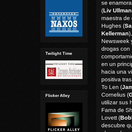
se enamora
(
Liv Ullma
maestra de 
Hughes (
Sa
Kellerman
)
Newsweek y 
drogas con
Twilight Time
comportamie
en un princi
hacia una v
positiva tr
To Len (
Jam
Cornelius (
Flicker Alley
utilizar sus
Fama de Sha
Lovett (
Bob
descubre qu