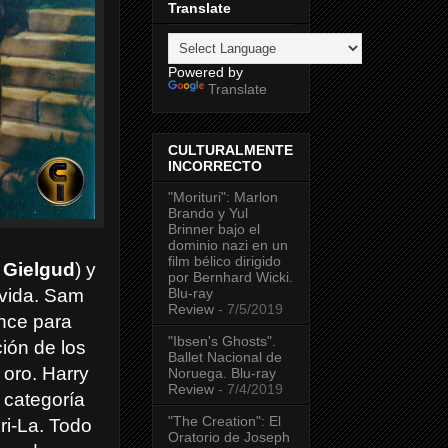
Translate
Powered by
Translate
CULTURALMENTE
INCORRECTO
"Morituri": Marlon
Brando y Yul
Brinner bajo el
dominio nazi en un
film bélico dirigido
 Gielgud
) y
por Bernhard Wicki.
Blu-ray
 vida. Sam
Review
- 7/5/2019
ence para
"Ibsen's Ghosts".
ción de los
Ballet Nacional de
oro. Harry
Noruega. Blu-ray
Review
- 7/4/2019
a categoría
"The Creation": El
ri-La. Todo
Oratorio de Joseph