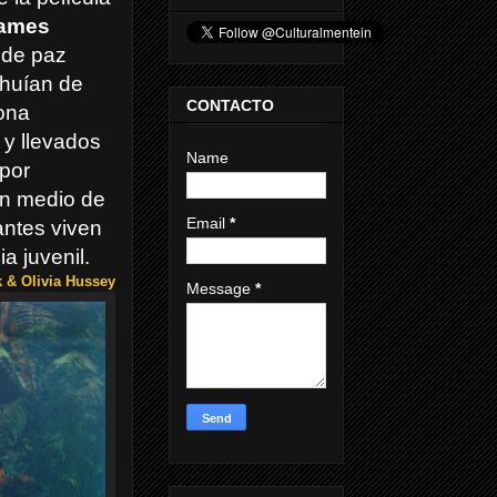
ames
 de paz
 huían de
CONTACTO
zona
 y llevados
Name
 por
en medio de
Email
*
antes viven
 juvenil.
 & Olivia Hussey
Message
*