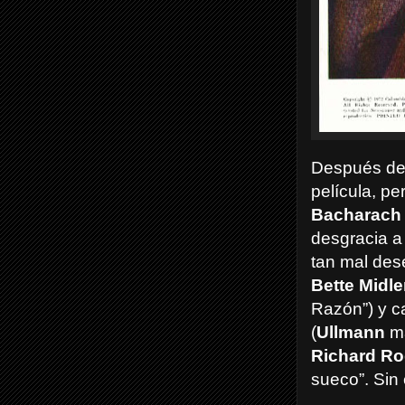
Después de 
película, p
Bacharach
desgracia a
tan mal des
Bette Midle
Razón”) y c
(
Ullmann
má
Richard Ro
sueco”. Sin