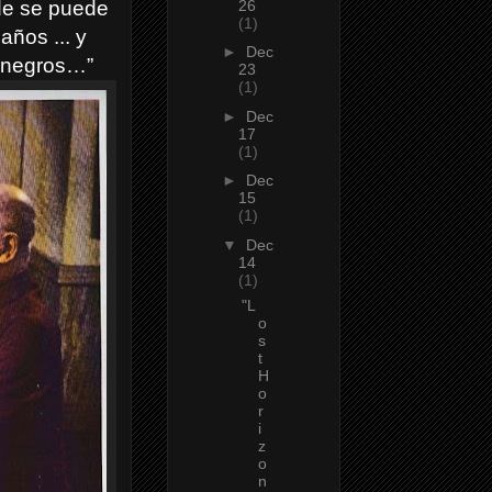
26
nde se puede
(1)
años ... y
►
Dec
y negros…”
23
(1)
►
Dec
17
(1)
►
Dec
15
(1)
▼
Dec
14
(1)
"L
o
s
t
H
o
r
i
z
o
n