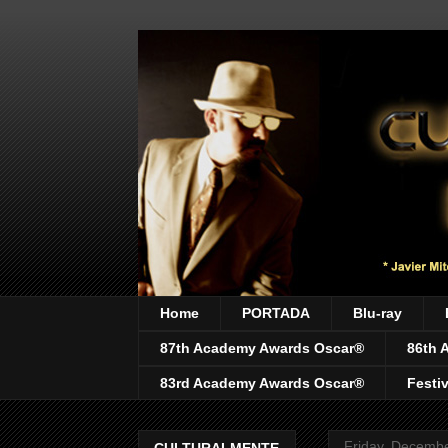
Home
PORTADA
Blu-ray
87th Academy Awards Oscar®
86th 
83rd Academy Awards Oscar®
Festi
Friday, Decembe
CULTURALMENTE