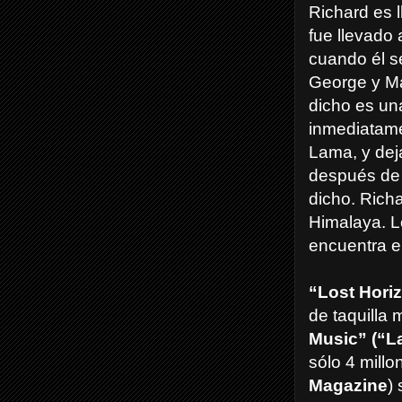
Richard es 
fue llevado 
cuando él s
George y Ma
dicho es una
inmediatame
Lama, y deja
después de 
dicho. Rich
Himalaya. L
encuentra e
“Lost Hori
de taquilla 
Music” (“L
sólo 4 millo
Magazine
)