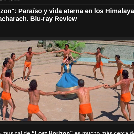
zon": Paraíso y vida eterna en los Himalaya
acharach. Blu-ray Review
n musical de
“Lost Horizon”
es mucho más cerca de 