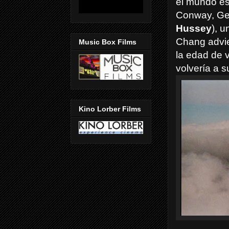
el mundo es
Conway, Ge
Hussey
), u
Chang advie
Music Box Films
la edad de v
volvería a s
Kino Lorber Films