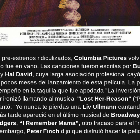
pre-estrenos ridiculizados,
Columbia Pictures
volvi
ero fue en vano. Las canciones fueron escritas por
Bu
y
Hal David
, cuya larga asociación profesional cay
 pocos meses del lanzamiento de esta película. La p
empeño en la taquilla que fue apodada "La Inversión
r
ironizó llamando al musical
"Lost Her-Reason"
(“P
antó: "Yo nunca te pierdas una
Liv Ullmann
cantand
s tarde apareció en el último musical de
Broadway
dgers
,
“I Remember Mama”,
otro fracaso para el "
 embargo,
Peter Finch
dijo que disfrutó hacer la pelí