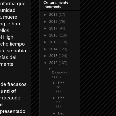
Culturalmente
 informa que
Incorrecto
omunidad
►
2019
(17)
a muere,
►
2018
(79)
ng le han
►
2017
(94)
ellos
►
2016
(116)
l High
►
2015
(118)
mucho tiempo
►
2014
(123)
ual se había
►
2013
(124)
nías del
▼
2012
(167)
amente
▼
Decembe
r
(16)
►
Dec
 de fracasos
28
und of
(1)
 y racaudó
►
Dec
27
er
(1)
epresentado
►
Dec