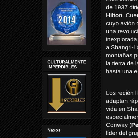
de 1937 dir
Hilton
. Cue
cuyo avión 
una revoluci
inexplorada
a Shangri-L
montañas po
CULTURALMENTE
la tierra de
IMPERDIBLES
hasta una e
Los recién 
adaptan ráp
vida en Sha
especialmen
Conway (
Pe
Naxos
líder del gr