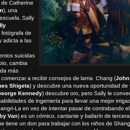
 de Catherine
nn
), una
escuela. Sally
lly
, fotógrafa de
adicta a las
ntos suicidas
pio, cambia
ida más
as comenzar a recibir consejos de lama Chang (
John
es Shigeta
) y descubre una nueva oportunidad de
George Kennedy
) descubre oro, pero Sally le conv
 habilidades de ingeniería para llevar una mejor irriga
ngri-La en vez de intentar pasar de contrabando el 
by Van
) es un cómico, cantante y bailarín de tercer
e tiene un don para trabajar con los niños de Shang