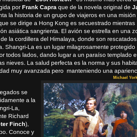
igida por
Frank Capra
que de la novela original de
J
nta la historia de un grupo de viajeros en una misión
que se dirige a Hong Kong es secuestrado mientras
ón asiática sangrienta. El avión se estrella en una 
 de la cordillera del Himalaya, donde son rescatados
a. Shangri-La es un lugar milagrosamente protegido
r todos lados, dando lugar a un paraíso templado 
 las nieves. La salud perfecta es la norma y sus habit
dad muy avanzada pero manteniendo una apariencia
Michael York
llegados se
idamente a la
ngri-La,
te Richard
ter Finch
),
upo. Conoce y