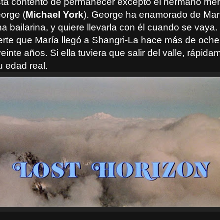
tá contento de permanecer excepto el hermano me
orge (
Michael York
). George ha enamorado de Marí
na bailarina, y quiere llevarla con él cuando se vaya
rte que María llegó a Shangri-La hace más de oche
einte años. Si ella tuviera que salir del valle, rápida
u edad real.