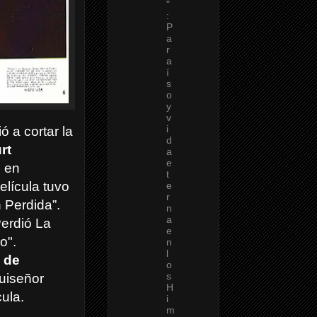
"
:
P
a
r
a
í
s
o
y
v
i
ó a cortar la
d
rt
a
e
ó en
t
elícula tuvo
e
r
 Perdida”.
n
a
erdió La
e
o".
n
l
de
o
s
ruiseñor
H
cula.
i
m