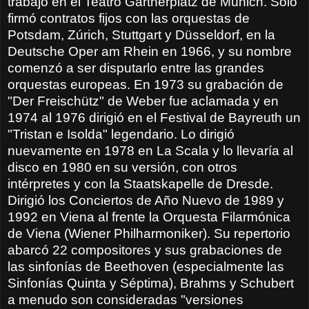
trabajó en el Teatro Gärtnerplatz de M
ü
nich. Solo
firmó contratos fijos con las orquestas de
Potsdam, Zúrich, Stuttgart y Düsseldorf, en la
Deutsche Oper am Rhein en 1966, y su nombre
comenzó a ser disputarlo entre las grandes
orquestas europeas. En 1973 su grabación de
"Der Freischütz" de Weber fue aclamada y en
1974 al 1976 dirigió en el Festival de Bayreuth un
"Tristan e Isolda" legendario. Lo dirigió
nuevamente en 1978 en La Scala y lo llevaría al
disco en 1980 en su versión, con otros
intérpretes y con la Staatskapelle de Dresde.
Dirigió los Conciertos de Año Nuevo de 1989 y
1992 en Viena al frente la Orquesta Filarmónica
de Viena (Wiener Philharmoniker). Su repertorio
abarcó 22 compositores y sus grabaciones de
las sinfonías de Beethoven (especialmente las
Sinfonías Quinta y Séptima), Brahms y Schubert
a menudo son consideradas "versiones