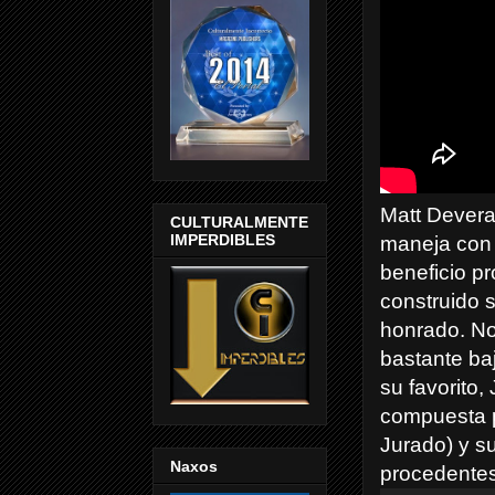
Matt Devera
CULTURALMENTE
IMPERDIBLES
maneja con 
beneficio p
construido s
honrado. No 
bastante ba
su favorito,
compuesta p
Jurado) y su
Naxos
procedentes