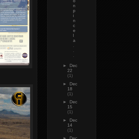
o
n
p
i
n
c
e
l
a
.
.
.
►
Dec
22
(1)
►
Dec
18
(1)
►
Dec
15
(1)
►
Dec
14
(1)
►
Dec