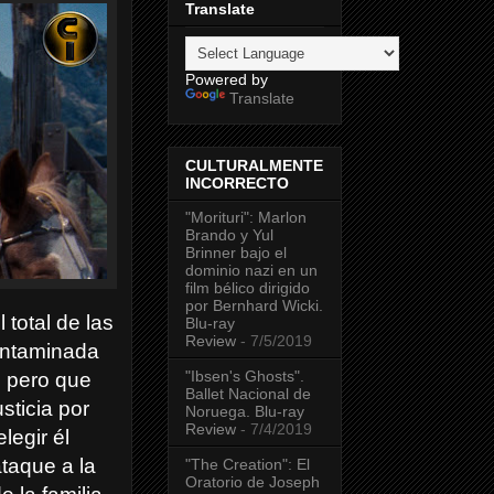
Translate
Powered by
Translate
CULTURALMENTE
INCORRECTO
"Morituri": Marlon
Brando y Yul
Brinner bajo el
dominio nazi en un
film bélico dirigido
por Bernhard Wicki.
total de las
Blu-ray
Review
- 7/5/2019
ontaminada
"Ibsen's Ghosts".
 pero que
Ballet Nacional de
sticia por
Noruega. Blu-ray
Review
- 7/4/2019
legir él
taque a la
"The Creation": El
Oratorio de Joseph