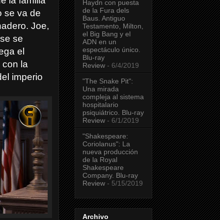
 la familia
Haydn con puesta
de la Fura dels
o se va de
Baus. Antiguo
nadero. Joe,
Testamento, Milton,
el Big Bang y el
 se se
ADN en un
espectáculo único.
ega el
Blu-ray
 con la
Review
- 6/4/2019
el imperio
"The Snake Pit":
Una mirada
compleja al sistema
hospitalario
psiquiátrico. Blu-ray
Review
- 6/1/2019
"Shakespeare:
Coriolanus": La
nueva producción
de la Royal
Shakespeare
Company. Blu-ray
Review
- 5/15/2019
Archivo