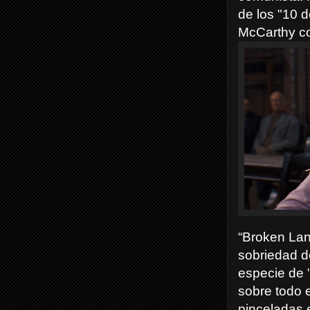
de los "10 
McCarthy co
“Broken Lan
sobriedad d
especie de 
sobre todo 
pinceladas 