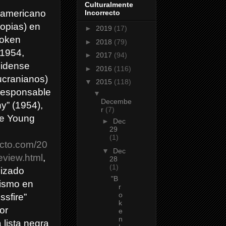
Culturalmente
o americano
Incorrecto
copias) en
►
2019
(17)
roken
►
2018
(79)
 1954,
►
2017
(94)
unidense
►
2016
(116)
ucranianos)
▼
2015
(118)
responsable
▼
Decembe
y” (1954),
r
(7)
he Young
►
Dec
29
(1)
ecto.com/20
▼
Dec
eview.html
,
28
(1)
lizado
"B
zismo en
r
o
ssfire”
k
or
e
n
 lista negra