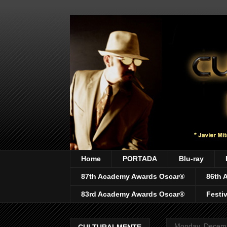
Home
PORTADA
Blu-ray
87th Academy Awards Oscar®
86th 
83rd Academy Awards Oscar®
Festi
Monday, Decemb
CULTURALMENTE