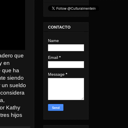
CONTACTO
Name
nadero que
Email
*
y en
e que ha
Message
*
nte siendo
r un sueldo
 considera
a,
por Kathy
tres hijos