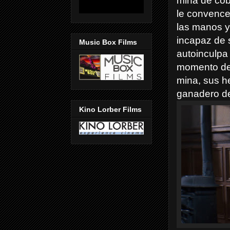
mina de cob
le convence 
las manos y
incapaz de 
Music Box Films
autoinculpa
momento de 
mina, sus h
ganadero de
Kino Lorber Films