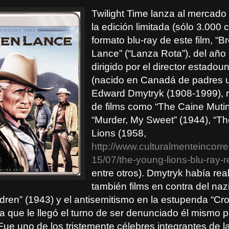
Twilight Time lanza al mercad
la edición limitada (sólo 3.000 
formato blu-ray de este film, “B
Lance” (“Lanza Rota”), del año
dirigido por el director estado
(nacido en Canadá de padres 
Edward Dmytryk (1908-1999), 
de films como “The Caine Mutin
“Murder, My Sweet” (1944), “T
Lions (1958,
http://www.culturalmenteincorr
15/07/the-young-lions-blu-ray-r
entre otros). Dmytryk había rea
también films en contra del na
ildren” (1943) y el antisemitismo en la estupenda “Cro
a que le llegó el turno de ser denunciado él mismo p
ue uno de los tristemente célebres integrantes de la