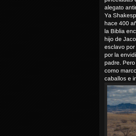
alegato anti
Ya Shakespe
hace 400 añ
la Biblia en
hijo de Jac
esclavo por
por la envidi
padre. Pero 
como marco 
caballos e 