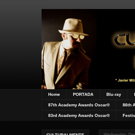
Home
PORTADA
Blu-ray
87th Academy Awards Oscar®
86th 
83rd Academy Awards Oscar®
Festi
Wednesday, Dec
CULTURALMENTE