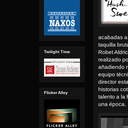
acabadas a 
taquilla bru
Robet Aldric
Twilight Time
realizado p
añadiendo ma
equipo técni
director es
historias co
Flicker Alley
talento a la 
una época.