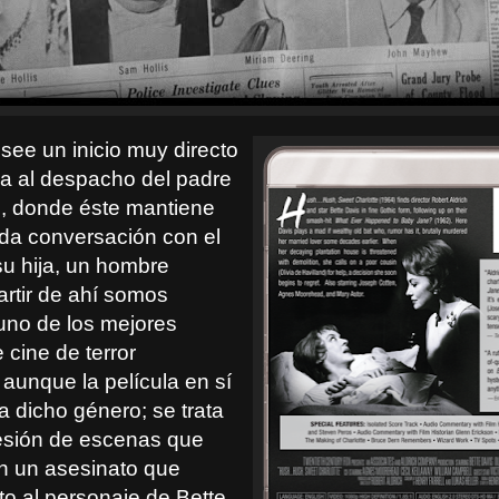
osee un inicio muy directo
va al despacho del padre
e, donde éste mantiene
da conversación con el
u hija, un hombre
artir de ahí somos
 uno de los mejores
e cine de terror
 aunque la película en sí
 a dicho género; se trata
esión de escenas que
n un asesinato que
to al personaje de Bette