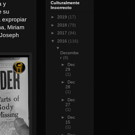
Culturalmente
a y
Incorrecto
e su
►
2019
(17)
 expropiar
►
2018
(79)
ma, Miriam
►
2017
(94)
 (Joseph
▼
2016
(116)
▼
Decembe
r
(8)
►
Dec
29
(1)
►
Dec
28
(1)
►
Dec
27
(1)
►
Dec
15
(1)
►
Dec