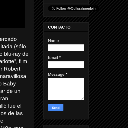
CONTACTO
mercado
Name
itada (sólo
o blu-ray de
Email
*
lotte”, film
or Robert
Message
*
maravillosa
o Baby
sar de un
gran
lló fue el
dos de las
de