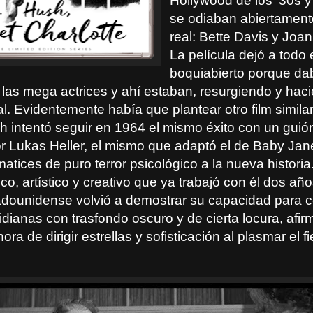
Hollywood de los ‘30s y
se odiaban abiertamente
real: Bette Davis y Joa
La película dejó a todo
boquiabierto porque da
las mega actrices y ahí estaban, resurgiendo y hac
tal. Evidentemente había que plantear otro film similar.
h intentó seguir en 1964 el mismo éxito con un guión
or Lukas Heller, el mismo que adaptó el de Baby Jan
tices de puro terror psicológico a la nueva historia
co, artístico y creativo que ya trabajó con él dos año
tadounidense volvió a demostrar su capacidad para c
tidianas con trasfondo oscuro y de cierta locura, afir
hora de dirigir estrellas y sofisticación al plasmar el fi