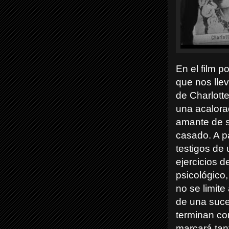
En el film p
que nos lle
de Charlott
una acalora
amante de s
casado. A p
testigos de
ejercicios d
psicológico,
no se limite
de una suc
terminan co
marcará tan