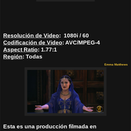
Resolución de Video
:
1080i / 60
Codificación de Video
:
AVC/MPEG-4
Aspect Ratio
: 1.77:1
Región
: Todas
Emma Matthews
Esta es una producción filmada en