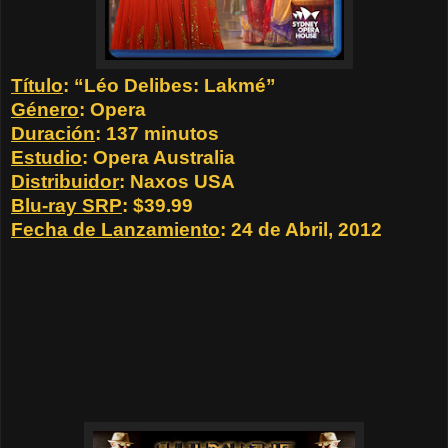
Título
: “Léo Delibes: Lakmé”
Género
: Opera
Duración
: 137 minutos
Estudio
: Opera Australia
Distribuidor
: Naxos USA
Blu-ray SRP
: $39.99
Fecha de Lanzamiento
: 24 de Abril, 2012