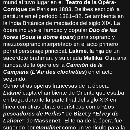
mundial tuvo lugar en el
Teatro de la Opéra-
Comique
de Paris en 1883.
Delibes escribió la
partitura en el período 1881–82. Se ambienta en
la India Británica de mediados del siglo XIX. La
ópera incluye el famoso y popular
Dúo de las
flores
(
Sous le dôme épais
)
para soprano y
mezzosoprano interpretado en el acto primero
por el personaje principal,
Lakmé
, la hija de un
sacerdote brahmán, y su criada
Mallika
. Otra aria
famosa de la ópera es la
Canción de la
Campana
(
L'Air des clochettes
)
en el acto
segundo.
Como otras óperas francesas de la época,
Lakmé
capta el ambiente de Oriente que estaba
en boga durante la parte final del siglo XIX en
línea con otras obras operísticas como
“
Los
pescadores de Perlas”
de
Bizet
y
“
El rey de
Lahore
”
de
Massenet
.
El tema de la ópera fue
sugerido por
Gondinet
como un vehículo para la