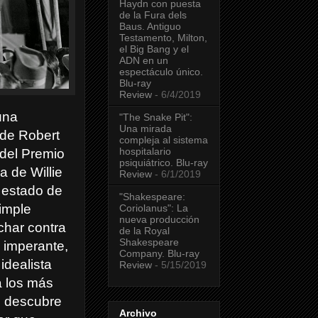
Haydn con puesta
de la Fura dels
Baus. Antiguo
Testamento, Milton,
el Big Bang y el
ADN en un
espectáculo único.
Blu-ray
Review
- 6/4/2019
una
"The Snake Pit":
Una mirada
 de Robert
compleja al sistema
hospitalario
del Premio
psiquiátrico. Blu-ray
ia de Willie
Review
- 6/1/2019
 estado de
"Shakespeare:
imple
Coriolanus": La
nueva producción
char contra
de la Royal
Shakespeare
o imperante,
Company. Blu-ray
idealista
Review
- 5/15/2019
 los más
e descubre
Archivo