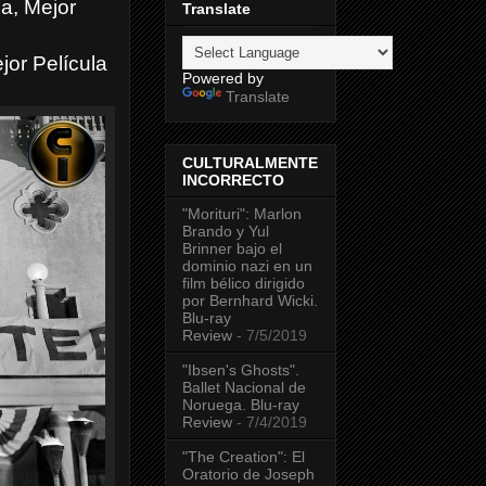
a, Mejor
Translate
jor Película
Powered by
Translate
CULTURALMENTE
INCORRECTO
"Morituri": Marlon
Brando y Yul
Brinner bajo el
dominio nazi en un
film bélico dirigido
por Bernhard Wicki.
Blu-ray
Review
- 7/5/2019
"Ibsen's Ghosts".
Ballet Nacional de
Noruega. Blu-ray
Review
- 7/4/2019
"The Creation": El
Oratorio de Joseph