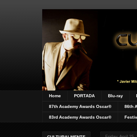
Home
PORTADA
Blu-ray
87th Academy Awards Oscar®
86th 
83rd Academy Awards Oscar®
Festi
Friday, April 25,
CULTURALMENTE