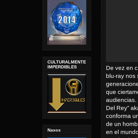
CULTURALMENTE
IMPERDIBLES
De vez en c
blu-ray nos
generacione
que ciertam
audiencias.
Del Rey” aka
conforma un
de un hombr
Naxos
en el mundo