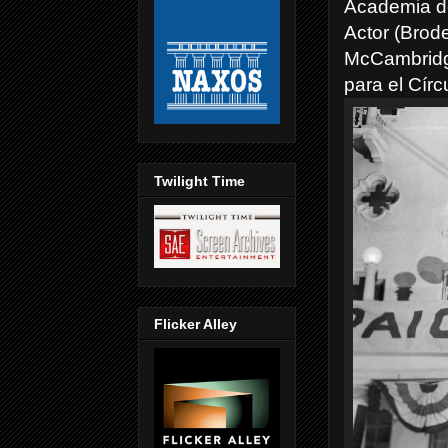
Academia de
Actor (Brod
McCambridge
para el Círc
Twilight Time
Flicker Alley