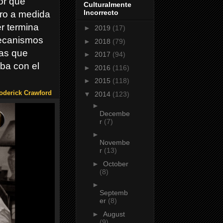
or que
Culturalmente
Incorrecto
ro a medida
r termina
►
2019
(17)
mecanismos
►
2018
(79)
ias que
►
2017
(94)
aba con el
►
2016
(116)
►
2015
(118)
oderick Crawford
▼
2014
(123)
►
Decembe
r
(7)
►
Novembe
r
(13)
►
October
(8)
►
Septemb
er
(8)
►
August
(9)