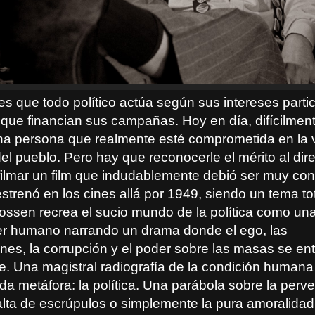
es que todo político actúa según sus intereses partic
 que financian sus campañas. Hoy en día, difícilme
na persona que realmente esté comprometida en la vi
del pueblo. Pero hay que reconocerle el mérito al dir
ilmar un film que indudablemente debió ser muy cont
strenó en los cines allá por 1949, siendo un tema t
ossen recrea el sucio mundo de la política como un
 ser humano narrando un drama donde el ego, las
ones, la corrupción y el poder sobre las masas se en
e. Una magistral radiografía de la condición humana
a metáfora: la política. Una parábola sobre la perve
 falta de escrúpulos o simplemente la pura amoralida