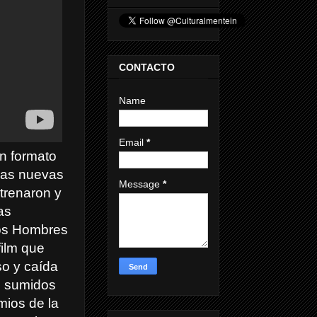
CONTACTO
Name
Email
*
n formato
las nuevas
Message
*
trenaron y
as
Los Hombres
film que
so y caída
s sumidos
mios de la