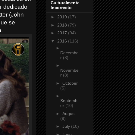
Culturalmente
or dedicado
Incorrecto
tter (John
►
2019
(17)
que se
►
2018
(79)
a.
►
2017
(94)
▼
2016
(116)
►
Decembe
r
(8)
►
Novembe
r
(8)
►
October
(5)
►
Septemb
er
(10)
►
August
(9)
►
July
(10)
►
June