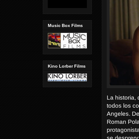
Music Box Films
Kino Lorber Films
La historia,
todos los c
Angeles. De
Roman Polan
protagonist
se desprend