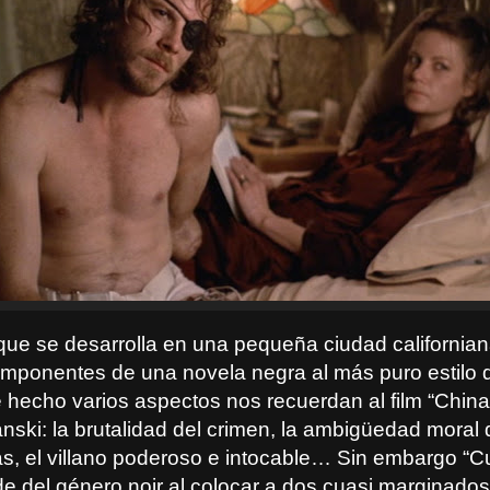
 que se desarrolla en una pequeña ciudad californian
omponentes de una novela negra al más puro estilo 
 hecho varios aspectos nos recuerdan al film “Chin
ski: la brutalidad del crimen, la ambigüedad moral 
as, el villano poderoso e intocable… Sin embargo “C
e del género noir al colocar a dos cuasi marginados