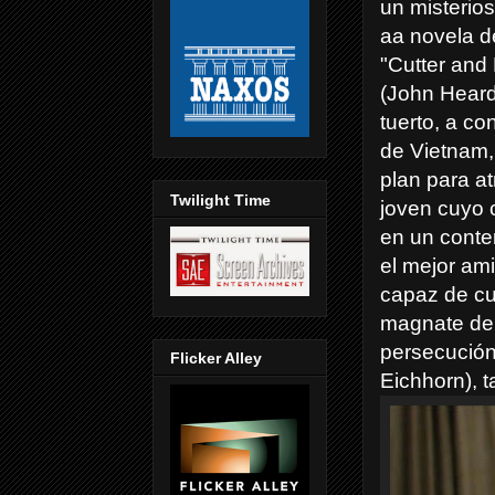
un misterio
aa novela 
"Cutter and 
(John Heard)
tuerto, a c
de Vietnam,
plan para a
Twilight Time
joven cuyo 
en un conte
el mejor am
capaz de cua
magnate del
persecución 
Flicker Alley
Eichhorn), t