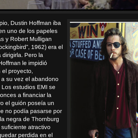
pio, Dustin Hoffman iba
 en uno de los papeles
as y Robert Mulligan
Mockingbird”, 1962) era el
dirigirla. Pero la
offman le impidió
n el proyecto,
 a su vez el abandono
. Los estudios EMI se
onces a financiar la
ro el guión poseía un
ue no podía pasarse por
vela negra de Thornburg
suficiente atractivo
uedar perdida en el