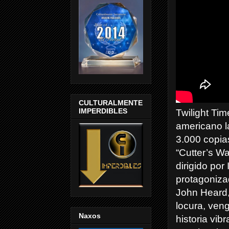
CULTURALMENTE
IMPERDIBLES
Twilight Ti
americano la
3.000
copia
“Cutter’s Wa
dirigido por
protagoniza
John Heard,
locura, ven
Naxos
historia vib