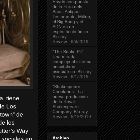
Haydn con puesta
de la Fura dels
Baus. Antiguo
Testamento, Milton,
el Big Bang y el
ADN en un
espectáculo único.
Blu-ray
Review
- 6/4/2019
"The Snake Pit":
Una mirada
compleja al sistema
hospitalario
psiquiátrico. Blu-ray
Review
- 6/1/2019
"Shakespeare:
Coriolanus": La
nueva producción
a, tiene
de la Royal
de Los
Shakespeare
Company. Blu-ray
atown” de
Review
- 5/15/2019
de los
utter’s Way”
Archivo
 sociales en