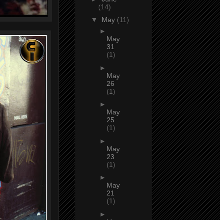
(14)
▼
May
(11)
►
May
31
(1)
►
May
26
(1)
►
May
25
(1)
►
May
23
(1)
►
May
21
(1)
►