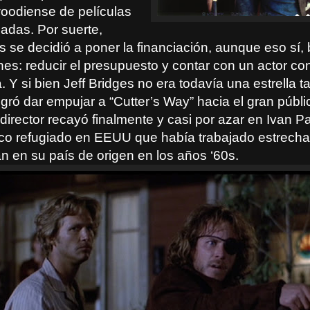
woodiense de películas
zadas. Por suerte,
ts se decidió a poner la financiación, aunque eso sí,
nes: reducir el presupuesto y contar con un actor c
. Y si bien Jeff Bridges no era todavía una estrella ta
gró dar empujar a “Cutter’s Way” hacia el gran públi
director recayó finalmente y casi por azar en Ivan P
eco refugiado en EEUU que había trabajado estrech
n en su país de origen en los años ‘60s.