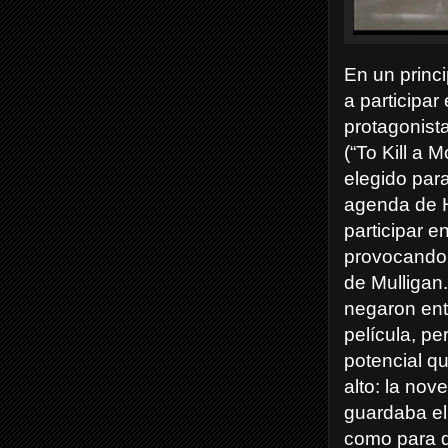
En un princi
a participar
protagonist
(“To Kill a 
elegido para 
agenda de H
participar e
provocando
de Mulligan
negaron ent
película, pe
potencial q
alto: la no
guardaba el 
como para q