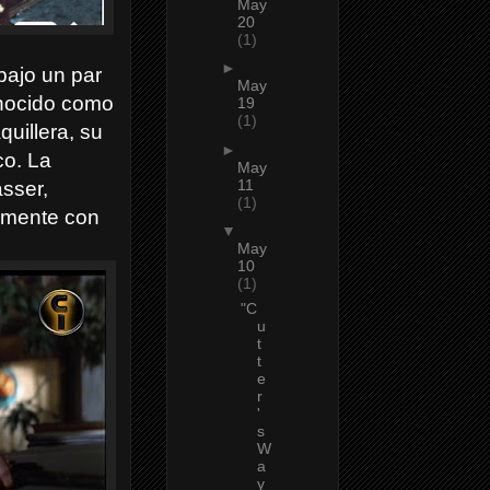
May
20
(1)
►
 bajo un par
May
onocido como
19
(1)
quillera, su
►
co. La
May
11
asser,
(1)
amente con
▼
May
10
(1)
"C
u
t
t
e
r
'
s
W
a
y