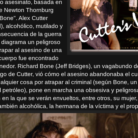
so asesinato, basada en
de Newton Thornburg
Bone". Alex Cutter
, alcohólico, mutilado y
onsecuencia de la guerra
 diagrama un peligroso
trapar al asesino de una
cuerpo fue encontrado
nedor. Richard Bone (Jeff Bridges), un vagabundo de
igo de Cutter, vió cómo el asesino abandonaba el cue
lquier cosa por atrapar al criminal (según Bone, un 
 petróleo), pone en marcha una obsesiva y peligros
en la que se verán envueltos, entre otros, su mujer,
ambién alcohólica, la hermana de la víctima y el pro