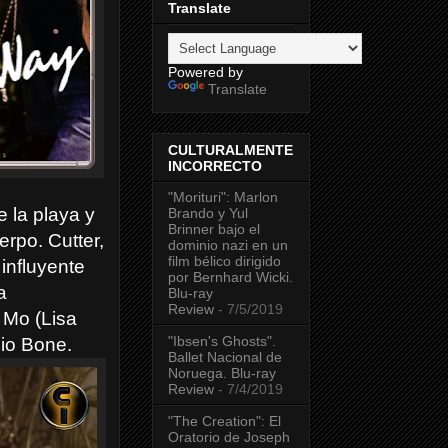
Translate
Powered by
Translate
CULTURALMENTE
INCORRECTO
"Morituri": Marlon
 la playa y
Brando y Yul
Brinner bajo el
rpo. Cutter,
dominio nazi en un
film bélico dirigido
influyente
por Bernhard Wicki.
a
Blu-ray
Review
- 7/5/2019
 Mo (Lisa
"Ibsen's Ghosts".
pio Bone.
Ballet Nacional de
Noruega. Blu-ray
Review
- 7/4/2019
"The Creation": El
Oratorio de Joseph