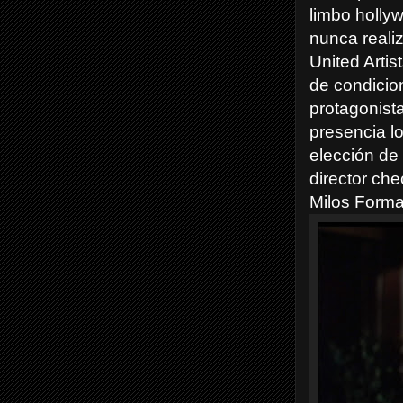
limbo holly
nunca reali
United Artis
de condicio
protagonista
presencia lo
elección de 
director ch
Milos Forma