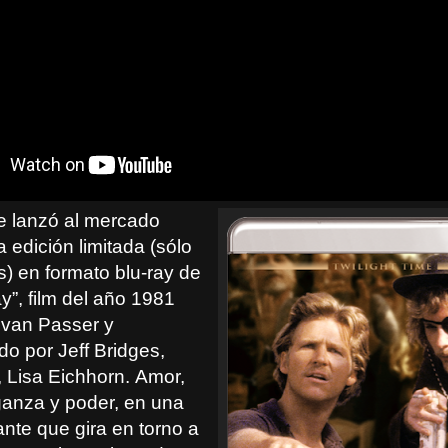
me lanzó al mercado
 edición limitada (sólo
s) en formato blu-ray de
y”, film del año 1981
 Ivan Passer y
do por Jeff Bridges,
 Lisa Eichhorn.
Amor,
ganza y poder, en una
rante que gira en torno a