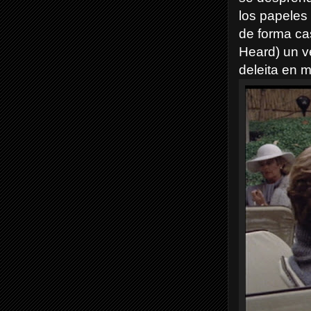
los papeles 
de forma cas
Heard) un v
deleita en 