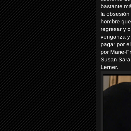
bastante má
la obsesión
hombre que 
regresar y c
venganza y 
pagar por e
por Marie-F
Susan Saran
Lerner.