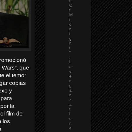
e
O
f
M
i
d
n
i
g
h
t
"
:
promocionó
L
a
r Wars”, que
v
e el temor
e
n
rgar copias
g
exo y
a
n
 para
z
a
por la
t
el film de
i
e
 los
n
e
a