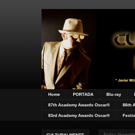
Home
PORTADA
Blu-ray
87th Academy Awards Oscar®
86th 
83rd Academy Awards Oscar®
Festi
Friday, Novembe
CULTURALMENTE