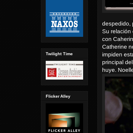
despedido, 
Su relación 
con Caherin
Catherine n
Twilight Time
impiden esta
principal d
huye. Noell
Flicker Alley