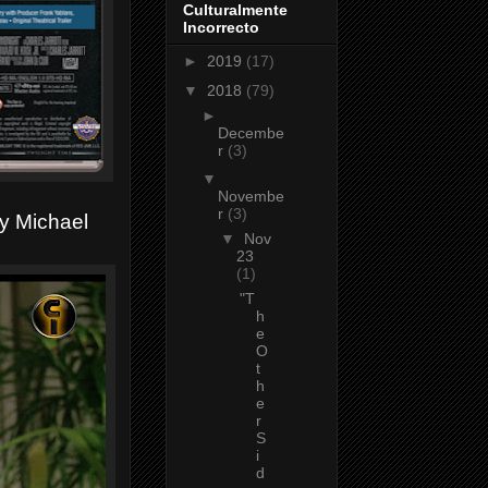
Culturalmente
Incorrecto
►
2019
(17)
▼
2018
(79)
►
Decembe
r
(3)
▼
Novembe
r
(3)
y Michael
▼
Nov
23
(1)
"T
h
e
O
t
h
e
r
S
i
d