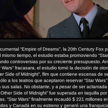
cumental “Empire of Dreams”, la 20th Century Fox 
 al mismo tiempo, el estudio estaba promoviendo “Sta
ndo controversias por su creciente presupuesto. Ant
 Wars” fracasara, el estudio tomó la decisión de oto
er Side of Midnight”, film que contiene escenas de s
ólo a los teatros que aceptaron reservar “Star Wars”
n sus salas. No obstante, y a pesar de ser aclamada 
e Other Side of Midnight” fue superada en taquilla por 
s. “Star Wars” finalmente recaudó $ 221 millones en
dos y Canadá en su estreno y generó una franquici