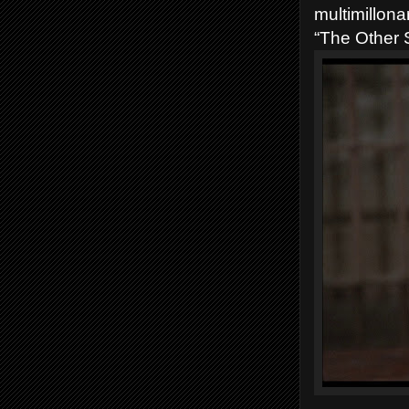
multimillon
“The Other S