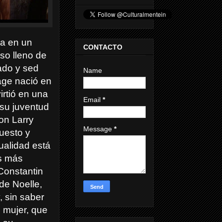
sa en un
CONTACTO
so lleno de
ado y sed
Name
age nació en
rtió en una
Email
*
 su juventud
on Larry
Message
*
uesto y
ualidad está
s más
Constantin
de Noelle,
, sin saber
u mujer, que