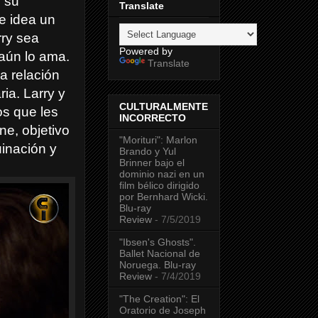
 su
Translate
e idea un
rry sea
Powered by
aún lo ama.
Translate
a relación
ia. Larry y
CULTURALMENTE
os que les
INCORRECTO
ne, objetivo
"Morituri": Marlon
uinación y
Brando y Yul
Brinner bajo el
dominio nazi en un
film bélico dirigido
por Bernhard Wicki.
Blu-ray
Review
- 7/5/2019
"Ibsen's Ghosts".
Ballet Nacional de
Noruega. Blu-ray
Review
- 7/4/2019
"The Creation": El
Oratorio de Joseph