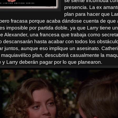
se siente incómoda con
presencia. La ex amant
plan para hacer que La
pero fracasa porque acaba dándose cuenta de que 
es imposible por partida doble, ya que Larry tiene un
e Alexander, una francesa que trabaja como secretar
o descansarán hasta acabar con todos los obstácul
r juntos, aunque eso implique un asesinato. Catheri
el maquiavélico plan, descubrirá casualmente la maq
e y Larry deberán pagar por lo que planearon.