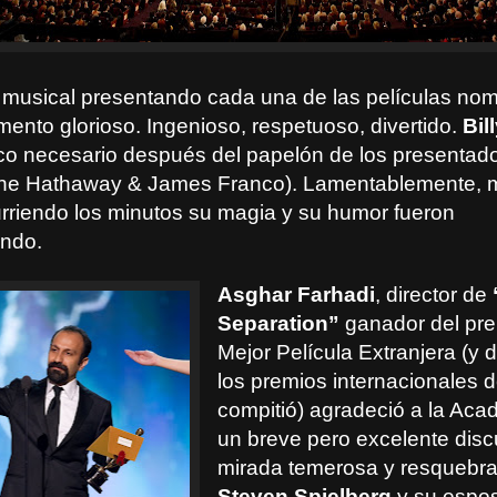
 musical presentando cada una de las películas no
mento glorioso. Ingenioso, respetuoso, divertido.
Bil
ico necesario después del papelón de los presentado
ne Hathaway & James Franco)
. Lamentablemente, 
urriendo los minutos su magia y su humor fueron
endo.
Asghar Farhadi
, director de
Separation”
ganador del pre
Mejor Película Extranjera (y 
los premios internacionales 
compitió) agradeció a la Aca
un breve pero excelente disc
mirada temerosa y resquebra
Steven Spielberg
y su espos