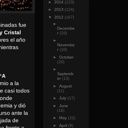
►
2014
(123)
►
2013
(124)
▼
2012
(167)
►
minadas fue
Decembe
ly Cristal
r
(16)
res el año
►
Novembe
mientras
r
(10)
►
October
(16)
►
Septemb
“A
er
(13)
mio a la
►
August
de casi todos
(11)
donde
►
July
(17)
demia y dió
►
June
(16)
urso ante la
►
May
(22)
jada de
►
April
(8)
a frente a