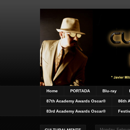
Home
PORTADA
Blu-ray
87th Academy Awards Oscar®
86th 
83rd Academy Awards Oscar®
Festi
Monday, Februa
CULTURALMENTE