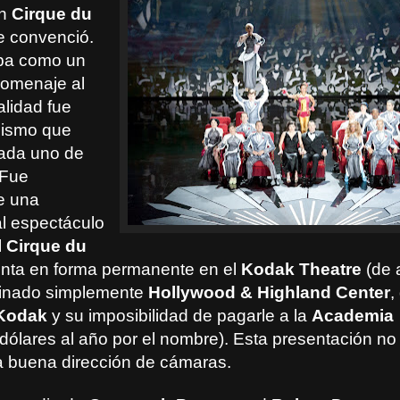
ón
Cirque du
 convenció.
ba como un
homenaje al
alidad fue
mismo que
ada uno de
 Fue
e una
l espectáculo
l
Cirque du
nta en forma permanente en el
Kodak Theatre
(de 
nado simplemente
Hollywood & Highland Center
,
Kodak
y su imposibilidad de pagarle a la
Academia
dólares al año por el nombre)
. Esta presentación no
 buena dirección de cámaras.