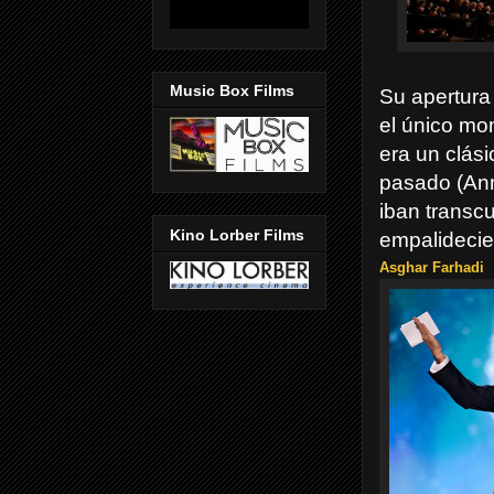
Music Box Films
Su apertura
el único mo
era un clás
pasado
(An
iban transc
Kino Lorber Films
empalideci
Asghar Farhadi