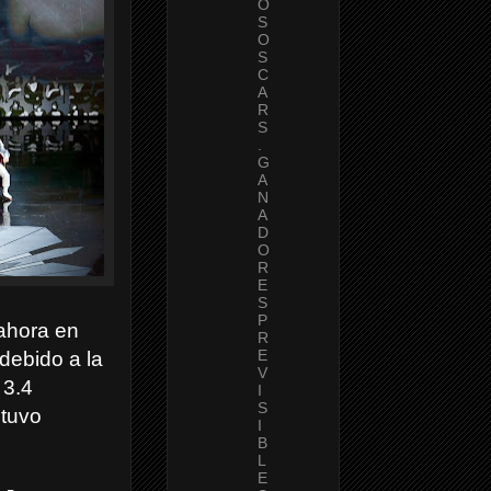
O
S
O
S
C
A
R
S
.
G
A
N
A
D
O
R
E
S
P
ahora en
R
E
 debido a la
V
3.4
I
S
 tuvo
I
B
L
E