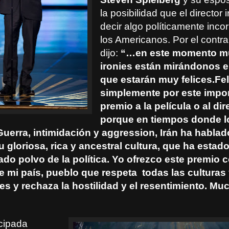
la posibilidad que el director 
decir algo políticamente inco
los Americanos. Por el contra
dijo:
“…en este momento 
ironies están mirándonos 
que estarán muy felices.Fe
simplemente por este impo
premio a la película o al dir
porque en tiempos donde lo
uerra, intimidación y aggression, Irán ha hablad
u gloriosa, rica y ancestral cultura, que ha esta
ado polvo de la política. Yo ofrezco este premio 
e mi país, pueblo que respeta todas las culturas
nes y rechaza la hostilidad y el resentimiento. Mu
cipada