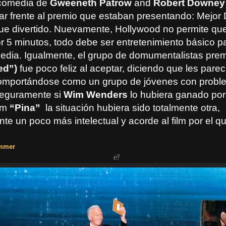
 comedia de
Gweeneth Patrow
and
Robert Downey 
gar frente al premio que estaban presentando: Mejor
 fue divertido. Nuevamente, Hollywood no permite qu
r 5 minutos, todo debe ser entretenimiento básico pa
edia. Igualmente, el grupo de domumentalistas pre
ed”)
fue poco feliz al aceptar, diciendo que les parec
 comportándose como un grupo de jóvenes con prob
Seguramente si
Wim Wenders
lo hubiera ganado por
ilm
“Pina”
la situación hubiera sido totalmente otra,
e un poco más intelectual y acorde al film por el q
ummer
e?