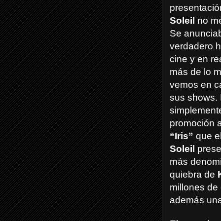
presentaci
Soleil
no me
Se anuncia
verdadero 
cine y en re
más de lo 
vemos en c
sus shows.
simplement
promoción a
“Iris”
que e
Soleil
prese
más denomi
quiebra de
millones de 
además una