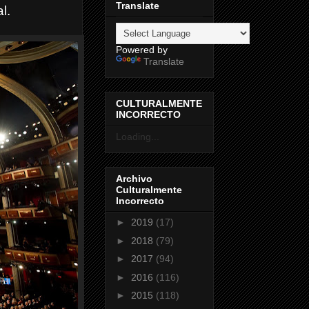
Translate
l.
Powered by
Translate
CULTURALMENTE
INCORRECTO
Loading...
Archivo
Culturalmente
Incorrecto
►
2019
(17)
►
2018
(79)
►
2017
(94)
►
2016
(116)
►
2015
(118)