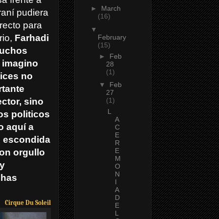
►
March
iraní
pudiera
(16)
rrecto para
▼
rio,
Farhadi
February
(15)
muchos
►
Feb
e imagino
28
(1)
lices no
▼
Feb
rtante
27
ector, sino
(1)
L
s politicos
A
o aquí a
C
E
do escondida
R
E
con orgullo
M
 y
O
N
chas
I
A
D
Cirque Du Soleil
E
L