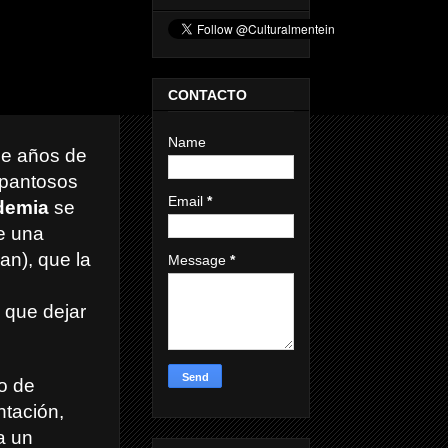
CONTACTO
Name
de años de
spantosos
Email
*
demia
se
e una
an), que la
Message
*
 que dejar
o de
ntación,
a un