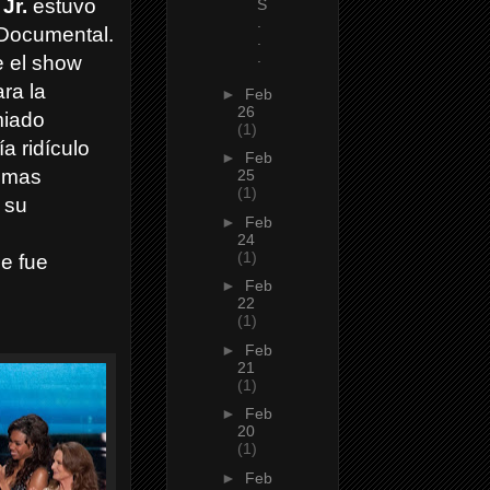
Jr.
estuvo
S
.
 Documental.
.
.
e el show
ra la
►
Feb
26
miado
(1)
ía ridículo
►
Feb
lemas
25
(1)
 su
►
Feb
24
(1)
ue fue
►
Feb
22
(1)
►
Feb
21
(1)
►
Feb
20
(1)
►
Feb