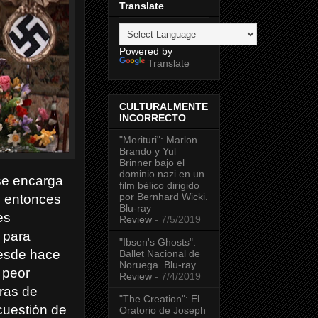
Translate
Powered by
Translate
CULTURALMENTE
INCORRECTO
"Morituri": Marlon
Brando y Yul
Brinner bajo el
dominio nazi en un
 se encarga
film bélico dirigido
por Bernhard Wicki.
e entonces
Blu-ray
es
Review
- 7/5/2019
 para
"Ibsen's Ghosts".
desde hace
Ballet Nacional de
Noruega. Blu-ray
 peor
Review
- 7/4/2019
eras de
"The Creation": El
 cuestión de
Oratorio de Joseph