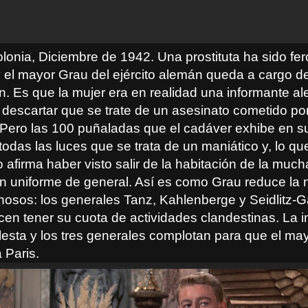
olonia, Diciembre de 1942. Una prostituta ha sido f
 el mayor Grau del ejército alemán queda a cargo de
ón. Es que la mujer era en realidad una informante a
descartar que se trate de un asesinato cometido por
. Pero las 100 puñaladas que el cadáver exhibe en s
odas las luces que se trata de un maniático y, lo que
o afirma haber visto salir de la habitación de la muc
on uniforme de general. Así es como Grau reduce la
hosos: los generales Tanz, Kahlenberge y Seidlitz-Ga
cen tener su cuota de actividades clandestinas. La i
esta y los tres generales complotan para que el ma
a Paris.