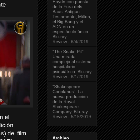
Haydn con puesta
nte
de la Fura dels
Baus. Antiguo
Testamento, Milton,
el Big Bang y el
ADN en un
espectáculo único.
Blu-ray
Review
- 6/4/2019
"The Snake Pit":
Una mirada
compleja al sistema
hospitalario
psiquiátrico. Blu-ray
Review
- 6/1/2019
"Shakespeare:
Coriolanus": La
nueva producción
de la Royal
Shakespeare
Company. Blu-ray
n el
Review
- 5/15/2019
ición
s) del film
Archivo