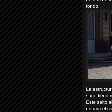
fondo.
La estructur
sucediéndos
Este salto a
retoma el ca