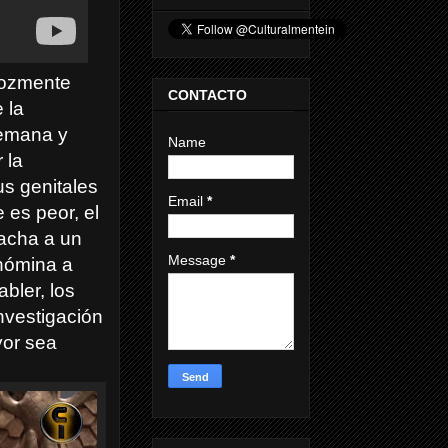
erozmente
CONTACTO
 la
lemana y
Name
 la
us genitales
Email
*
 es peor, el
hacha a un
Message
*
 nómina a
bler, los
nvestigación
yor sea