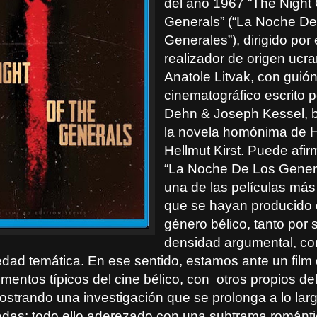
del año 1967 “The Night
Generals” (“La Noche De
Generales”), dirigido por
realizador de origen ucr
Anatole Litvak, con guió
cinematográfico escrito p
Dehn & Joseph Kessel, 
la novela homónima de 
Hellmut Kirst. Puede afi
“La Noche De Los Gener
una de las películas más
que se hayan producido 
género bélico, tanto por 
densidad argumental, co
iedad temática. En ese sentido, estamos ante un film
mentos típicos del cine bélico, con
otros propios del 
mostrando una investigación que se prolonga a lo la
das; todo ello aderezado con una subtrama románti