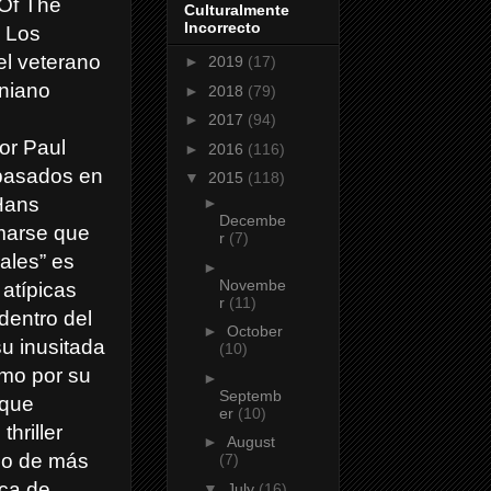
 Of The
Culturalmente
Incorrecto
 Los
 el veterano
►
2019
(17)
aniano
►
2018
(79)
n
►
2017
(94)
or Paul
►
2016
(116)
basados en
▼
2015
(118)
Hans
►
Decembe
rmarse que
r
(7)
ales” es
►
Novembe
 atípicas
r
(11)
dentro del
►
October
su inusitada
(10)
mo por su
►
Septemb
 que
er
(10)
thriller
►
August
rgo de más
(7)
ca de
▼
July
(16)