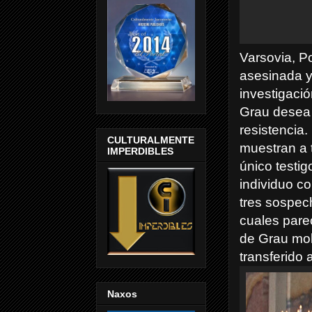
Varsovia, P
asesinada y
investigaci
Grau desea 
resistencia
CULTURALMENTE
muestran a t
IMPERDIBLES
único testig
individuo c
tres sospec
cuales pare
de Grau mol
transferido 
Naxos