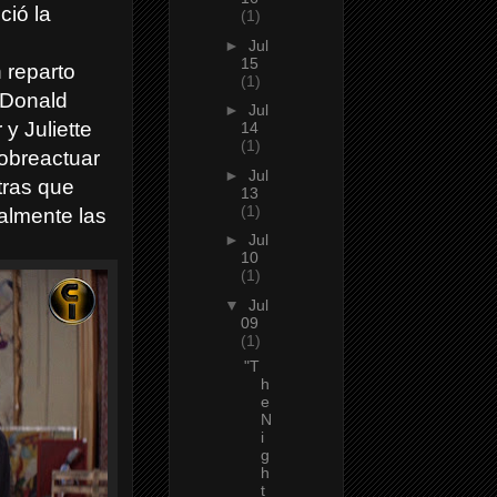
ció la
(1)
►
Jul
15
n reparto
(1)
 Donald
►
Jul
y Juliette
14
(1)
sobreactuar
►
Jul
tras que
13
(1)
almente las
►
Jul
10
(1)
▼
Jul
09
(1)
"T
h
e
N
i
g
h
t