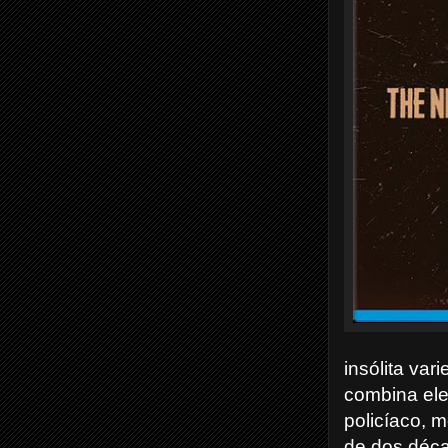
insólita var
combina ele
policíaco, 
de dos déca