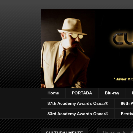
Home
PORTADA
Blu-ray
87th Academy Awards Oscar®
86th 
83rd Academy Awards Oscar®
Festi
Thursday, July 
CULTURALMENTE