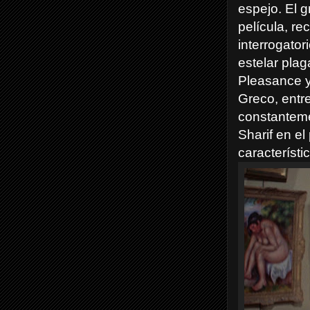
espejo. El g
película, re
interrogator
estelar pla
Pleasance y
Greco, entre
constantem
Sharif en e
característi