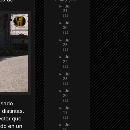
►
Jul
31
(1)
►
Jul
30
(1)
►
Jul
28
(1)
►
Jul
24
(1)
►
Jul
23
(1)
►
Jul
20
(1)
pasado
►
Jul
distintas.
17
(1)
ector que
►
Jul
ado en un
16